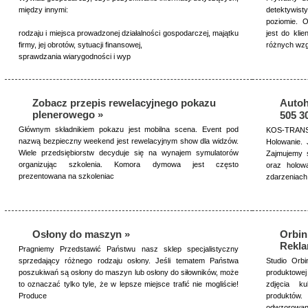
między innymi:
detektywist
poziomie. O
rodzaju i miejsca prowadzonej działalności gospodarczej, majątku
jest do kli
firmy, jej obrotów, sytuacji finansowej,
różnych wz
sprawdzania wiarygodności i wyp
Zobacz przepis rewelacyjnego pokazu
Auto
plenerowego »
505 3
Głównym składnikiem pokazu jest mobilna scena. Event pod
KOS-TRAN
nazwą bezpieczny weekend jest rewelacyjnym show dla widzów.
Holowanie. 
Wiele przedsiębiorstw decyduje się na wynajem symulatorów
Zajmujemy s
organizując szkolenia. Komora dymowa jest często
oraz holow
prezentowana na szkoleniac
zdarzeniach
Osłony do maszyn »
Orbin
Rekla
Pragniemy Przedstawić Państwu nasz sklep specjalistyczny
sprzedający różnego rodzaju osłony. Jeśli tematem Państwa
Studio Orbi
poszukiwań są osłony do maszyn lub osłony do siłowników, może
produktowej
to oznaczać tylko tyle, że w lepsze miejsce trafić nie mogliście!
zdjęcia ku
Produce
produktów.
odwzorowan