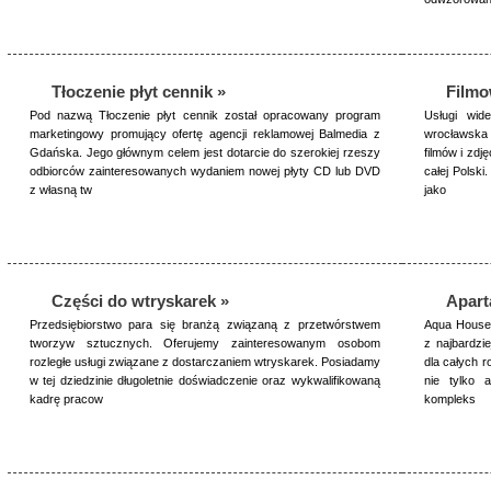
Tłoczenie płyt cennik »
Filmo
Pod nazwą Tłoczenie płyt cennik został opracowany program
Usługi wid
marketingowy promujący ofertę agencji reklamowej Balmedia z
wrocławska 
Gdańska. Jego głównym celem jest dotarcie do szerokiej rzeszy
filmów i zdj
odbiorców zainteresowanych wydaniem nowej płyty CD lub DVD
całej Polsk
z własną tw
jako
Części do wtryskarek »
Apart
Przedsiębiorstwo para się branżą związaną z przetwórstwem
Aqua House 
tworzyw sztucznych. Oferujemy zainteresowanym osobom
z najbardzi
rozległe usługi związane z dostarczaniem wtryskarek. Posiadamy
dla całych r
w tej dziedzinie długoletnie doświadczenie oraz wykwalifikowaną
nie tylko 
kadrę pracow
kompleks