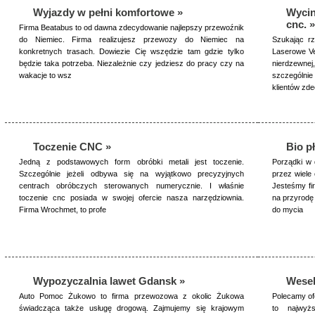
Wyjazdy w pełni komfortowe »
Wycin
cnc. »
Firma Beatabus to od dawna zdecydowanie najlepszy przewoźnik
do Niemiec. Firma realizujesz przewozy do Niemiec na
Szukając rz
konkretnych trasach. Dowiezie Cię wszędzie tam gdzie tylko
Laserowe Ve
będzie taka potrzeba. Niezależnie czy jedziesz do pracy czy na
nierdzewne
wakacje to wsz
szczególni
klientów zd
Toczenie CNC »
Bio p
Jedną z podstawowych form obróbki metali jest toczenie.
Porządki w 
Szczególnie jeżeli odbywa się na wyjątkowo precyzyjnych
przez wiele
centrach obróbczych sterowanych numerycznie. I właśnie
Jesteśmy fi
toczenie cnc posiada w swojej ofercie nasza narzędziownia.
na przyrodę
Firma Wrochmet, to profe
do mycia
Wypozyczalnia lawet Gdansk »
Wesel
Auto Pomoc Żukowo to firma przewozowa z okolic Żukowa
Polecamy of
świadcząca także usługę drogową. Zajmujemy się krajowym
to najwyż