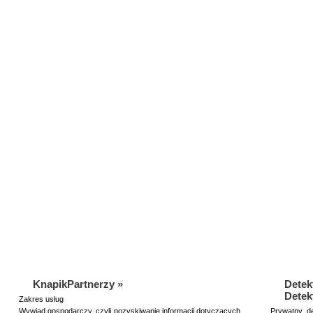
KnapikPartnerzy »
Detek
Detek
Zakres usług
Wywiad gospodarczy, czyli pozyskiwanie informacji dotyczących,
Prywatny d