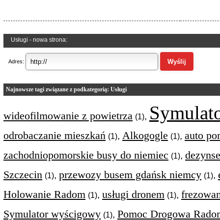
Usługi - nowa strona:
Adres:
Najnowsze tagi związane z podkategorią: Usługi
Symulat
wideofilmowanie z powietrza
,
(1)
odrobaczanie mieszkań
Alkogogle
auto p
,
,
(1)
(1)
zachodniopomorskie busy do niemiec
dezynse
,
(1)
Szczecin
przewozy busem gdańsk niemcy
,
,
(1)
(1)
Holowanie Radom
usługi dronem
frezowa
,
,
(1)
(1)
Symulator wyścigowy
Pomoc Drogowa Rado
,
(1)