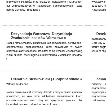
przewozem pojazdów oraz urządzeń, holowaniem i trzymaniem
wypracowan
aut uczestniczących w katastrofach samochodowych i auto
Szczecin, k
pomoc Żukowo. Prócz tego p
Nasz lokal t
Dezynsekcja Warszawa- Dezynfekcja -
Detek
Zwalczanie insektów Warszawa »
Zapraszamy 
Nasza firma świadczy usługi takie jak: dezynsekcja, deratyzacja,
Gold Spy w 
odkomarzanie, odszczurzanie. Jeżeli zauważyłeś w swoim
którzy chęt
otoczeniu ślady obecności insektów to nie zwlekaj. Zacznij walkę
usługi to mi
z nimi szybko, wtedy będzie skuteczniejsza. Zwalczanie insektów
t
Drukarnia Bielsko-Biała | Picaprint studio »
Zakła
Witamy serdecznie.
Zdajemy s
pogrzebowej
Nasza drukarnia jest w branży dekade i po tym czasie możemy
najłatwiejs
powiedzieć, że jako firma zdobyliśmy doświadczenie które
pogrzebowa
pozwala nam oferować usługi na najwyższym poziomie aby
zadowolony
klienci byli zawsze zadowoleni i wracali do nas