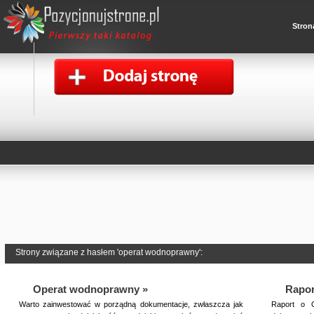
Stron
Strony związane z hasłem 'operat wodnoprawny':
Operat wodnoprawny »
Rapor
Warto zainwestować w porządną dokumentacje, zwłaszcza jak
Raport o O