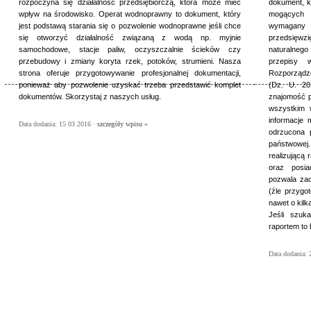
rozpoczyna się działalność przedsiębiorczą, która może mieć
dokument, kt
wpływ na środowisko. Operat wodnoprawny to dokument, który
mogących 
jest podstawą starania się o pozwolenie wodnoprawne jeśli chce
wymagany j
się otworzyć działalność związaną z wodą np. myjnie
przedsięwz
samochodowe, stacje paliw, oczyszczalnie ścieków czy
naturalneg
przebudowy i zmiany koryta rzek, potoków, strumieni. Nasza
przepisy 
strona oferuje przygotowywanie profesjonalnej dokumentacji,
Rozporządze
ponieważ aby pozwolenie uzyskać trzeba przedstawić komplet
(Dz. U. 20
dokumentów. Skorzystaj z naszych usług.
znajomość p
wszystkim 
informacje 
Data dodania: 15 03 2016 ·
szczegóły wpisu »
odrzucona p
państwowej.
realizującą
oraz posi
pozwala zao
(źle przygo
nawet o kilk
Jeśli szuka
raportem to 
Data dodania: 