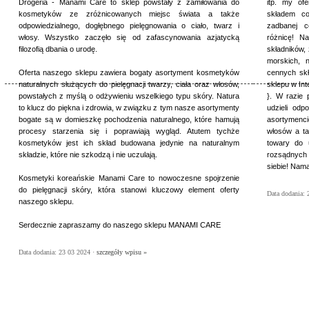
Drogeria - Manami Care to sklep powstały z zamiłowania do
itp. my of
kosmetyków ze zróżnicowanych miejsc świata a także
składem c
odpowiedzialnego, dogłębnego pielęgnowania o ciało, twarz i
zadbanej 
włosy. Wszystko zaczęło się od zafascynowania azjatycką
różnicę! N
filozofią dbania o urodę.
składników, 
morskich, n
Oferta naszego sklepu zawiera bogaty asortyment kosmetyków
cennych sk
naturalnych służących do pielęgnacji twarzy, ciała oraz włosów,
sklepu w In
powstałych z myślą o odżywieniu wszelkiego typu skóry. Natura
}. W razie 
to klucz do piękna i zdrowia, w związku z tym nasze asortymenty
udzieli od
bogate są w domieszkę pochodzenia naturalnego, które hamują
asortymenc
procesy starzenia się i poprawiają wygląd. Atutem tychże
włosów a ta
kosmetyków jest ich skład budowana jedynie na naturalnym
towary do 
składzie, które nie szkodzą i nie uczulają.
rozsądnych 
siebie! Nama
Kosmetyki koreańskie Manami Care to nowoczesne spojrzenie
do pielęgnacji skóry, która stanowi kluczowy element oferty
Data dodania: 
naszego sklepu.
Serdecznie zapraszamy do naszego sklepu MANAMI CARE
Data dodania: 23 03 2024 ·
szczegóły wpisu »