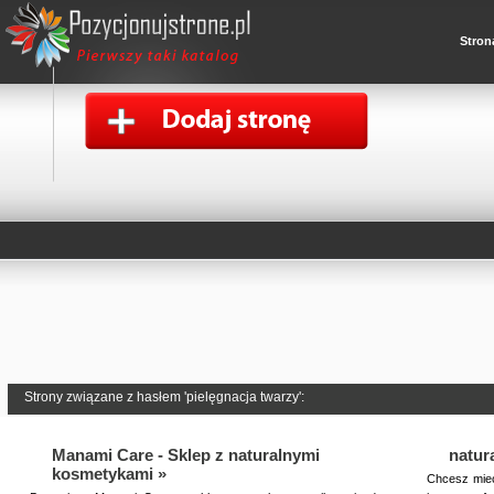
Stron
Strony związane z hasłem 'pielęgnacja twarzy':
Manami Care - Sklep z naturalnymi
natur
kosmetykami »
Chcesz mieć