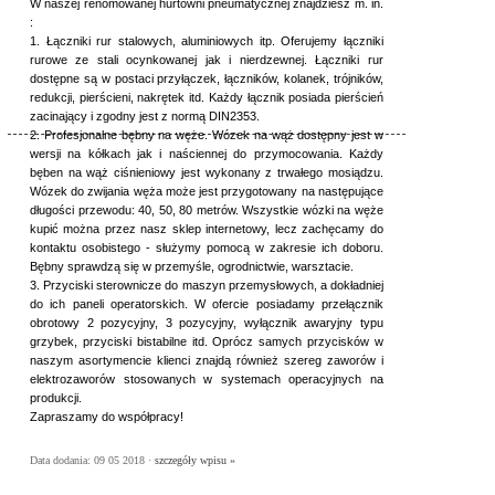
W naszej renomowanej hurtowni pneumatycznej znajdziesz m. in.
:
1. Łączniki rur stalowych, aluminiowych itp. Oferujemy łączniki
rurowe ze stali ocynkowanej jak i nierdzewnej. Łączniki rur
dostępne są w postaci przyłączek, łączników, kolanek, trójników,
redukcji, pierścieni, nakrętek itd. Każdy łącznik posiada pierścień
zacinający i zgodny jest z normą DIN2353.
2. Profesjonalne bębny na węże. Wózek na wąż dostępny jest w
wersji na kółkach jak i naściennej do przymocowania. Każdy
bęben na wąż ciśnieniowy jest wykonany z trwałego mosiądzu.
Wózek do zwijania węża może jest przygotowany na następujące
długości przewodu: 40, 50, 80 metrów. Wszystkie wózki na węże
kupić można przez nasz sklep internetowy, lecz zachęcamy do
kontaktu osobistego - służymy pomocą w zakresie ich doboru.
Bębny sprawdzą się w przemyśle, ogrodnictwie, warsztacie.
3. Przyciski sterownicze do maszyn przemysłowych, a dokładniej
do ich paneli operatorskich. W ofercie posiadamy przełącznik
obrotowy 2 pozycyjny, 3 pozycyjny, wyłącznik awaryjny typu
grzybek, przyciski bistabilne itd. Oprócz samych przycisków w
naszym asortymencie klienci znajdą również szereg zaworów i
elektrozaworów stosowanych w systemach operacyjnych na
produkcji.
Zapraszamy do współpracy!
Data dodania: 09 05 2018 ·
szczegóły wpisu »