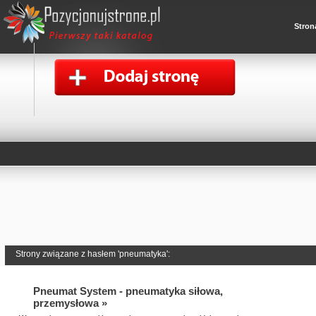
Stron
Strony związane z hasłem 'pneumatyka':
Pneumat System - pneumatyka siłowa,
przemysłowa »