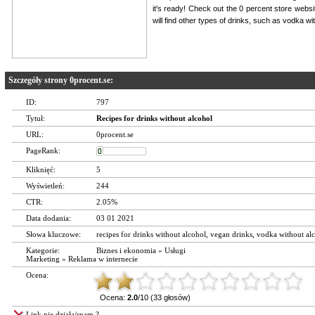
it's ready! Check out the 0 percent store websi
will find other types of drinks, such as vodka w
Szczegóły strony 0procent.se:
ID:
797
Tytuł:
Recipes for drinks without alcohol
URL:
0procent.se
PageRank:
Kliknięć:
5
Wyświetleń:
244
CTR:
2.05%
Data dodania:
03 01 2021
Słowa kluczowe:
recipes for drinks without alcohol
,
vegan drinks
,
vodka without al
Kategorie:
Biznes i ekonomia
»
Usługi
Marketing
»
Reklama w internecie
Ocena:
Ocena:
2.0
/10 (33 głosów)
Link nie działa/spam ?